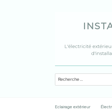
Skip
to
content
INST
L'électricité extérie
d'install
Eclairage extérieur
Électr