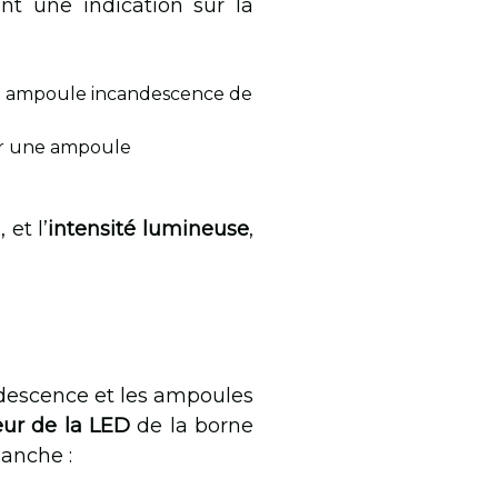
nt une indication sur la
e ampoule incandescence de
par une ampoule
 et l’
intensité lumineuse
,
ndescence et les ampoules
eur de la LED
de la borne
lanche :