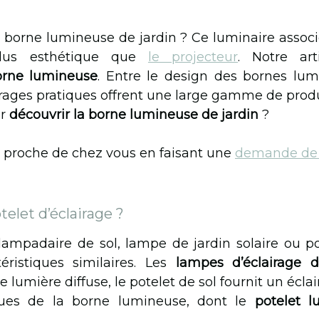
a borne lumineuse de jardin ? Ce luminaire associe
plus esthétique que
le projecteur
. Notre art
borne lumineuse
. Entre le design des bornes lum
irages pratiques offrent une large gamme de produ
r
découvrir la borne lumineuse de jardin
?
 proche de chez vous en faisant une
demande de d
elet d’éclairage ?
ampadaire de sol, lampe de jardin solaire ou po
éristiques similaires. Les
lampes d’éclairage 
lumière diffuse, le potelet de sol fournit un éclai
iques de la borne lumineuse, dont le
potelet l