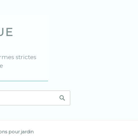
UE
ormes strictes
he
ions pour jardin