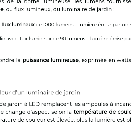
ues de la borne lumineuse, les lumens fournisse
se
, ou flux lumineux, du luminaire de jardin :
n
flux lumineux
de 1000 lumens = lumière émise par un
ardin avec flux lumineux de 90 lumens = lumière émise 
ondre la
puissance lumineuse
, exprimée en watts,
eur d’un luminaire de jardin
s de jardin à LED remplacent les ampoules à inca
re change d’aspect selon la
température de coul
ature de couleur est élevée, plus la lumière est b